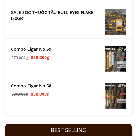
SALE SỐC THUỐC TẨU BULL EYES FLAKE
(50GR)
Combo Cigar No.59
888,000
₫
975,000
₫
Combo Cigar No.58
838,000
₫
930,000
₫
BEST SELLING