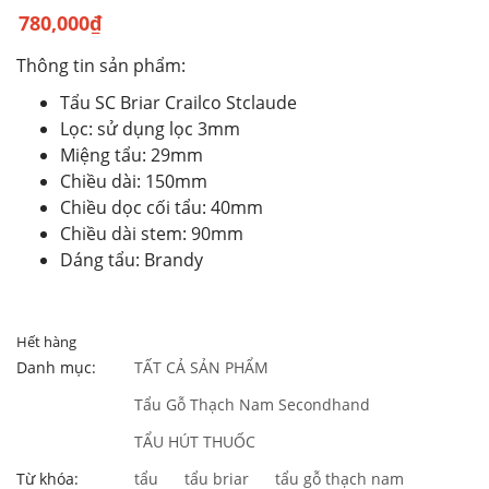
780,000
₫
Thông tin sản phẩm:
Tẩu SC Briar Crailco Stclaude
Lọc: sử dụng lọc 3mm
Miệng tẩu: 29mm
Chiều dài: 150mm
Chiều dọc cối tẩu: 40mm
Chiều dài stem: 90mm
Dáng tẩu: Brandy
Hết hàng
Danh mục:
TẤT CẢ SẢN PHẨM
Tẩu Gỗ Thạch Nam Secondhand
TẨU HÚT THUỐC
Từ khóa:
tẩu
tẩu briar
tẩu gỗ thạch nam