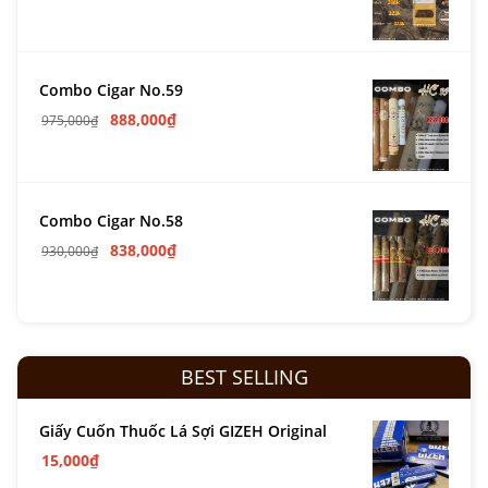
Combo Cigar No.59
888,000
₫
975,000
₫
Combo Cigar No.58
838,000
₫
930,000
₫
BEST SELLING
Giấy Cuốn Thuốc Lá Sợi GIZEH Original
15,000
₫