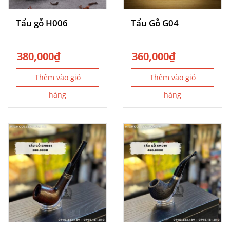
Tẩu gỗ H006
Tẩu Gỗ G04
380,000
₫
360,000
₫
Thêm vào giỏ
Thêm vào giỏ
hàng
hàng