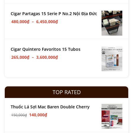
Cigar Partagas 15 Serie P No.2 Nội Địa Đức
480,000
₫
–
6,450,000
₫
Cigar Quintero Favoritos 15 Tubos
265,000
₫
–
3,600,000
₫
TOP RATED
Thuốc Lá Sợi Mac Baren Double Cherry
140,000
₫
150,000
₫