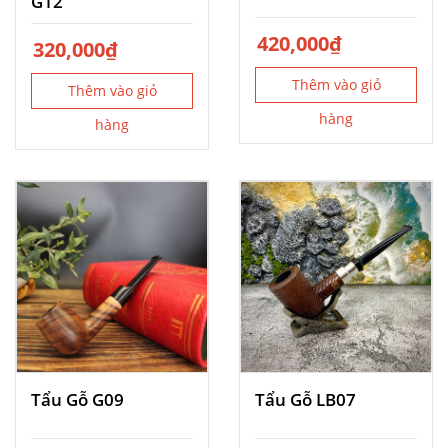
G12
420,000
₫
320,000
₫
Thêm vào giỏ
Thêm vào giỏ
hàng
hàng
Tẩu Gỗ G09
Tẩu Gỗ LB07