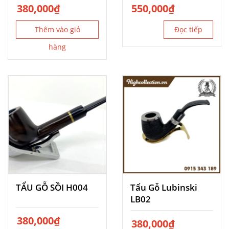
380,000
₫
550,000
₫
Thêm vào giỏ
Đọc tiếp
hàng
TẨU GỖ SỒI H004
Tẩu Gỗ Lubinski
LB02
380,000
₫
380,000
₫