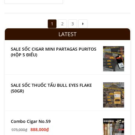
1
2
3
LATEST
SALE SỐC CIGAR MINI PARTAGAS PURITOS
(HỘP 5 ĐIẾU)
SALE SỐC THUỐC TẨU BULL EYES FLAKE
(50GR)
Combo Cigar No.59
888,000
₫
975,000
₫