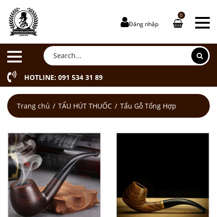
0
Đăng nhập
HOTLINE: 091 534 31 89
Trang chủ
TẨU HÚT THUỐC
Tẩu Gỗ Tổng Hợp