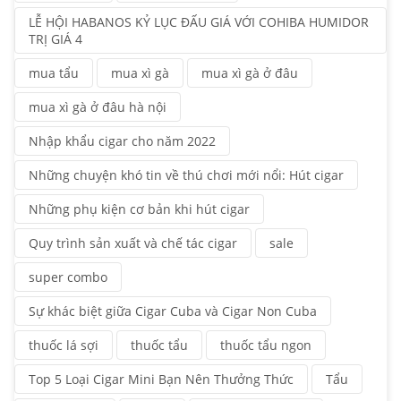
LỄ HỘI HABANOS KỶ LỤC ĐẤU GIÁ VỚI COHIBA HUMIDOR
TRỊ GIÁ 4
mua tẩu
mua xì gà
mua xì gà ở đâu
mua xì gà ở đâu hà nội
Nhập khẩu cigar cho năm 2022
Những chuyện khó tin về thú chơi mới nổi: Hút cigar
Những phụ kiện cơ bản khi hút cigar
Quy trình sản xuất và chế tác cigar
sale
super combo
Sự khác biệt giữa Cigar Cuba và Cigar Non Cuba
thuốc lá sợi
thuốc tẩu
thuốc tẩu ngon
Top 5 Loại Cigar Mini Bạn Nên Thưởng Thức
Tẩu