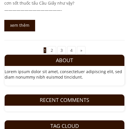
cơn sốt thuốc tẩu Cầu Giấy như vậy?
——————————————-
xem thêm
1
2
3
4
»
ABOUT
Lorem ipsum dolor sit amet, consectetuer adipiscing elit, sed
diam nonummy nibh euismod tincidunt.
RECENT COMMENTS
TAG CLOUD