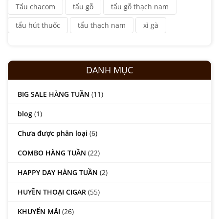
Tẩu chacom
tẩu gỗ
tẩu gỗ thạch nam
tẩu hút thuốc
tẩu thạch nam
xì gà
DANH MỤC
BIG SALE HÀNG TUẦN
(11)
blog
(1)
Chưa được phân loại
(6)
COMBO HÀNG TUẦN
(22)
HAPPY DAY HÀNG TUẦN
(2)
HUYỀN THOẠI CIGAR
(55)
KHUYẾN MÃI
(26)