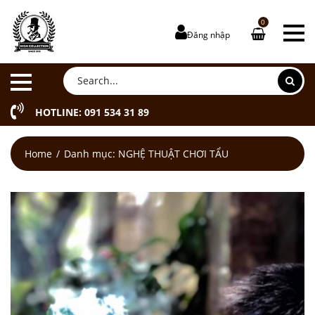
0
Đăng nhập
HOTLINE: 091 534 31 89
Home
Danh mục:
NGHỆ THUẬT CHƠI TẨU