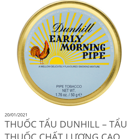
20/01/2021
THUỐC TẨU DUNHILL – TẨU
THUỐC CHẤT LƯỢNG CAO,