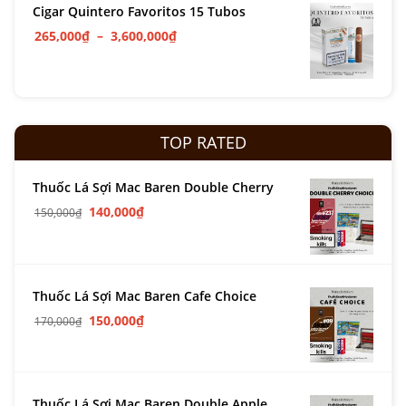
Cigar Quintero Favoritos 15 Tubos
265,000
₫
–
3,600,000
₫
TOP RATED
Thuốc Lá Sợi Mac Baren Double Cherry
140,000
₫
150,000
₫
Thuốc Lá Sợi Mac Baren Cafe Choice
150,000
₫
170,000
₫
Thuốc Lá Sợi Mac Baren Double Apple