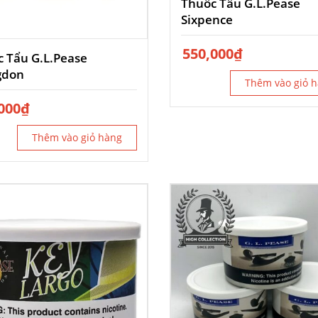
Thuốc Tẩu G.L.Pease
Sixpence
550,000
₫
 Tẩu G.L.Pease
gdon
Thêm vào giỏ 
000
₫
Thêm vào giỏ hàng