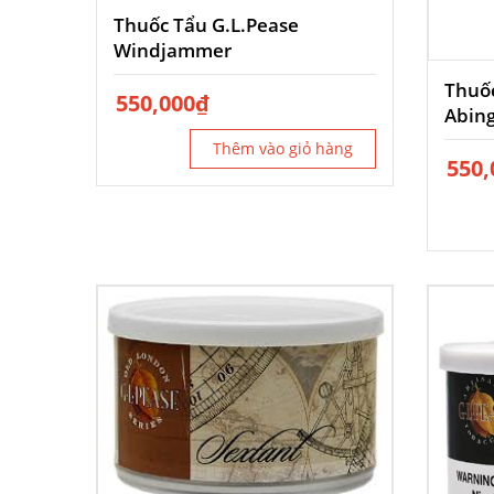
Thuốc Tẩu G.L.Pease
Windjammer
Thuốc
550,000
₫
Abin
Thêm vào giỏ hàng
550,