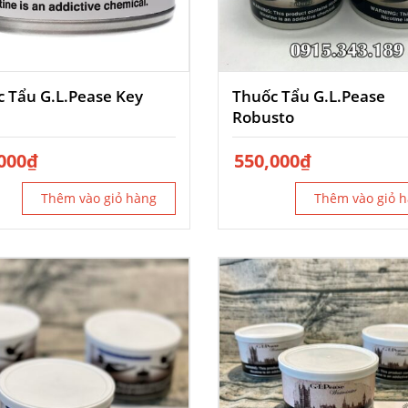
 Tẩu G.L.Pease Key
Thuốc Tẩu G.L.Pease
Robusto
000
₫
550,000
₫
Thêm vào giỏ hàng
Thêm vào giỏ 