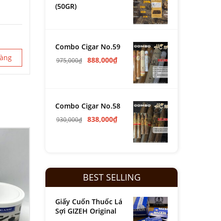
(50GR)
Combo Cigar No.59
hàng
888,000
₫
975,000
₫
Combo Cigar No.58
838,000
₫
930,000
₫
BEST SELLING
Giấy Cuốn Thuốc Lá
Sợi GIZEH Original