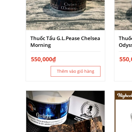
Thuốc Tẩu G.L.Pease Chelsea
Thuốc
Morning
Odys
550,000
₫
550,
Thêm vào giỏ hàng