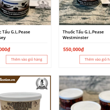
 Tẩu G.L.Pease
Thuốc Tẩu G.L.Pease
sey
Westminster
000
₫
550,000
₫
Thêm vào giỏ hàng
Thêm vào giỏ 