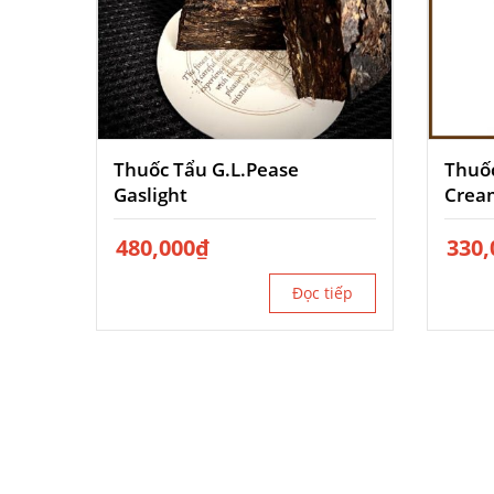
Thuốc Tẩu G.L.Pease
Thuốc
Gaslight
Crea
480,000
₫
330,
Đọc tiếp