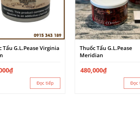
 Tẩu G.L.Pease Virginia
Thuốc Tẩu G.L.Pease
m
Meridian
000
₫
480,000
₫
Đọc tiếp
Đọc 