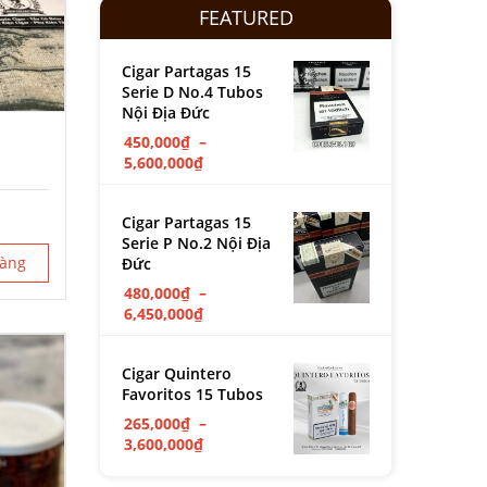
FEATURED
Cigar Partagas 15
Serie D No.4 Tubos
Nội Địa Đức
450,000
₫
–
5,600,000
₫
Cigar Partagas 15
Serie P No.2 Nội Địa
hàng
Đức
480,000
₫
–
6,450,000
₫
Cigar Quintero
Favoritos 15 Tubos
265,000
₫
–
3,600,000
₫