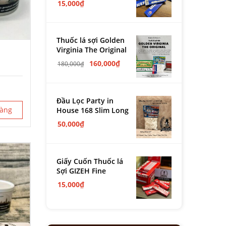
15,000
₫
Thuốc lá sợi Golden
Virginia The Original
160,000
₫
180,000
₫
Đầu Lọc Party in
hàng
House 168 Slim Long
50,000
₫
Giấy Cuốn Thuốc lá
Sợi GIZEH Fine
15,000
₫