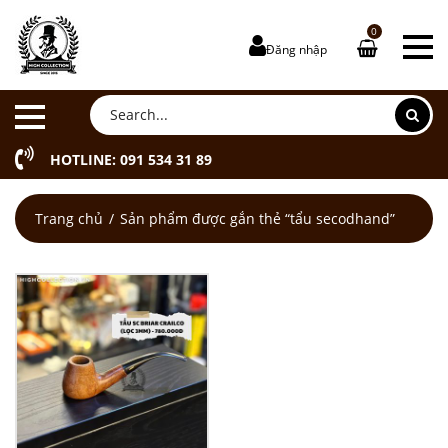
0
Đăng nhập
HOTLINE: 091 534 31 89
Trang chủ
Sản phẩm được gắn thẻ “tẩu secodhand”