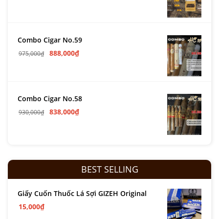
Combo Cigar No.59
888,000
₫
975,000
₫
Combo Cigar No.58
838,000
₫
930,000
₫
BEST SELLING
Giấy Cuốn Thuốc Lá Sợi GIZEH Original
15,000
₫