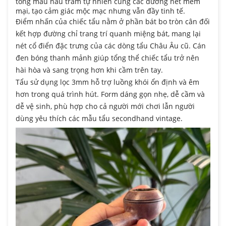
tông màu nâu trầm tự nhiên cùng các đường nét mềm
mại, tạo cảm giác mộc mạc nhưng vẫn đầy tinh tế.
Điểm nhấn của chiếc tẩu nằm ở phần bát bo tròn cân đối
kết hợp đường chỉ trang trí quanh miệng bát, mang lại
nét cổ điển đặc trưng của các dòng tẩu Châu Âu cũ. Cán
đen bóng thanh mảnh giúp tổng thể chiếc tẩu trở nên
hài hòa và sang trọng hơn khi cầm trên tay.
Tẩu sử dụng lọc 3mm hỗ trợ luồng khói ổn định và êm
hơn trong quá trình hút. Form dáng gọn nhẹ, dễ cầm và
dễ vệ sinh, phù hợp cho cả người mới chơi lẫn người
dùng yêu thích các mẫu tẩu secondhand vintage.