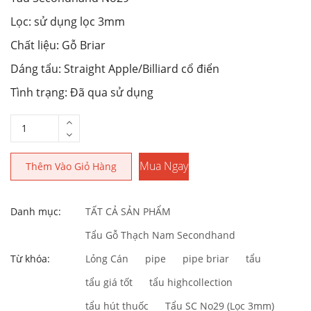
Lọc: sử dụng lọc 3mm
Chất liệu: Gỗ Briar
Dáng tẩu: Straight Apple/Billiard cổ điển
Tình trạng: Đã qua sử dụng
Mua Ngay
Thêm Vào Giỏ Hàng
Danh mục:
TẤT CẢ SẢN PHẨM
Tẩu Gỗ Thạch Nam Secondhand
Từ khóa:
Lỏng Cán
pipe
pipe briar
tẩu
tẩu giá tốt
tẩu highcollection
tẩu hút thuốc
Tẩu SC No29 (Lọc 3mm)