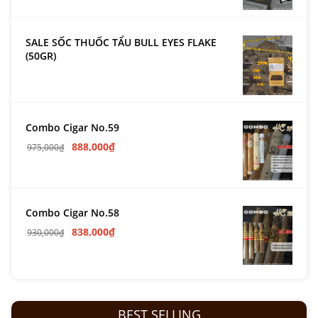
SALE SỐC THUỐC TẨU BULL EYES FLAKE
(50GR)
Combo Cigar No.59
888,000
₫
975,000
₫
Combo Cigar No.58
838,000
₫
930,000
₫
BEST SELLING