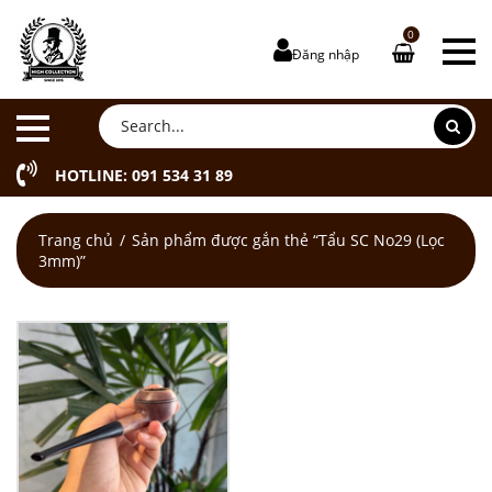
0
Đăng nhập
HOTLINE: 091 534 31 89
Trang chủ
Sản phẩm được gắn thẻ “Tẩu SC No29 (Lọc
3mm)”