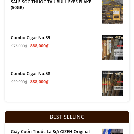
SALE SỐC THUỐC TẨU BULL EYES FLAKE
(50GR)
Combo Cigar No.59
888,000
₫
975,000
₫
Combo Cigar No.58
838,000
₫
930,000
₫
BEST SELLING
Giấy Cuốn Thuốc Lá Sợi GIZEH Original