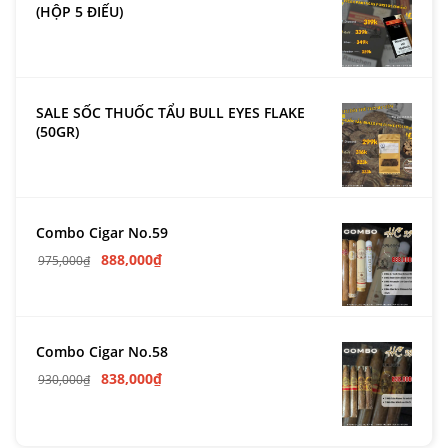
(HỘP 5 ĐIẾU)
SALE SỐC THUỐC TẨU BULL EYES FLAKE
(50GR)
Combo Cigar No.59
888,000
₫
975,000
₫
Combo Cigar No.58
838,000
₫
930,000
₫