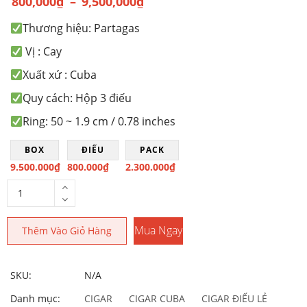
800,000
₫
–
9,500,000
₫
Khoảng
Thương hiệu: Partagas
giá:
từ
Vị : Cay
800,000₫
Xuất xứ : Cuba
đến
Quy cách: Hộp 3 điếu
9,500,000₫
Ring: 50 ~ 1.9 cm / 0.78 inches
BOX
ĐIẾU
PACK
9.500.000
₫
800.000
₫
2.300.000
₫
Mua Ngay
Thêm Vào Giỏ Hàng
SKU:
N/A
Danh mục:
CIGAR
CIGAR CUBA
CIGAR ĐIẾU LẺ