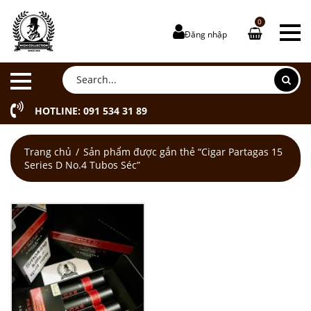
0
Đăng nhập
HOTLINE: 091 534 31 89
Trang chủ
Sản phẩm được gắn thẻ “Cigar Partagas 15
Series D No.4 Tubos Séc”