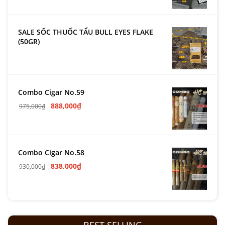
SALE SỐC THUỐC TẨU BULL EYES FLAKE
(50GR)
Combo Cigar No.59
888,000
₫
975,000
₫
Combo Cigar No.58
838,000
₫
930,000
₫
BEST SELLING