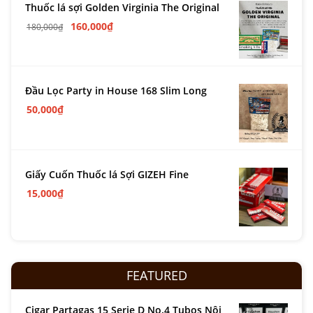
Thuốc lá sợi Golden Virginia The Original
160,000
₫
180,000
₫
Đầu Lọc Party in House 168 Slim Long
50,000
₫
Giấy Cuốn Thuốc lá Sợi GIZEH Fine
15,000
₫
FEATURED
Cigar Partagas 15 Serie D No.4 Tubos Nội