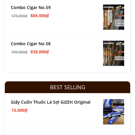
Combo Cigar No.59
888,000
₫
975,000
₫
Combo Cigar No.58
838,000
₫
930,000
₫
BEST SELLING
Giấy Cuốn Thuốc Lá Sợi GIZEH Original
15,000
₫