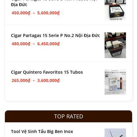
Địa Đức
450,000
₫
–
5,600,000
₫
Cigar Partagas 15 Serie P No.2 Nội Địa Đức
480,000
₫
–
6,450,000
₫
Cigar Quintero Favoritos 15 Tubos
265,000
₫
–
3,600,000
₫
TOP RATED
Tool Vệ Sinh Tẩu Big Ben Inox