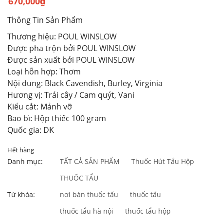
670,000
₫
Thông Tin Sản Phẩm
Thương hiệu: POUL WINSLOW
Được pha trộn bởi POUL WINSLOW
Được sản xuất bởi POUL WINSLOW
Loại hỗn hợp: Thơm
Nội dung: Black Cavendish, Burley, Virginia
Hương vị: Trái cây / Cam quýt, Vani
Kiểu cắt: Mảnh vỡ
Bao bì: Hộp thiếc 100 gram
Quốc gia: DK
Hết hàng
Danh mục:
TẤT CẢ SẢN PHẨM
Thuốc Hút Tẩu Hộp
THUỐC TẨU
Từ khóa:
nơi bán thuốc tẩu
thuốc tẩu
thuốc tẩu hà nội
thuốc tẩu hộp