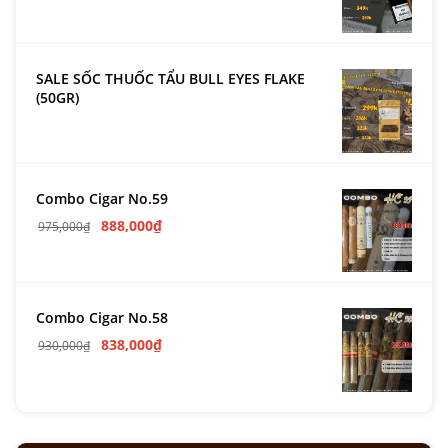
SALE SỐC THUỐC TẨU BULL EYES FLAKE
(50GR)
Combo Cigar No.59
888,000
₫
975,000
₫
Combo Cigar No.58
838,000
₫
930,000
₫