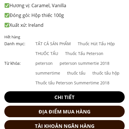
Hương vị: Caramel, Vanilla
Đóng gói: Hộp thiếc 100g
Xuất xứ: Ireland
Hết hàng
Danh mục:
TẤT CẢ SẢN PHẨM
Thuốc Hút Tẩu Hộp
THUỐC TẨU
Thuốc Tẩu Peterson
Từ khóa:
peterson
peterson summertie 2018
summertime
thuốc tẩu
thuốc tẩu hộp
Thuốc tẩu Peterson Summertime 2018
CHI TIẾT
ĐỊA ĐIỂM MUA HÀNG
TÀI KHOẢN NGÂN HÀNG