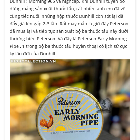
Dunhill : Morning,965 và nighcap. Khi Dunhill tuyên bố
dừng mảng sản xuất thuốc tẩu, rất nhiều anh em đã vô
cùng tiếc nuối, những hộp thuốc Dunhill còn sót lại đã
đẩy giá lên gấp 2-3 lần. Rất may mắn là giờ đây Peterson
đã mua lại và tiếp tục sản xuất bộ ba thuốc tẩu này dưới
thương hiệu Peterson. Và đây là Peterson Early Morning
Pipe , 1 trong bộ ba thuốc tẩu huyền thoại có lịch sử cực
kỳ lâu đời của Dunhill.