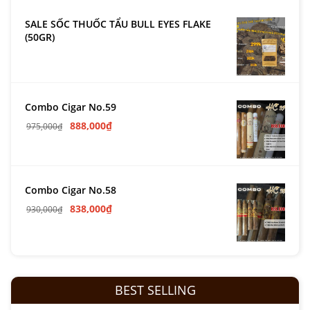
SALE SỐC THUỐC TẨU BULL EYES FLAKE
(50GR)
Combo Cigar No.59
888,000
₫
975,000
₫
Combo Cigar No.58
838,000
₫
930,000
₫
BEST SELLING