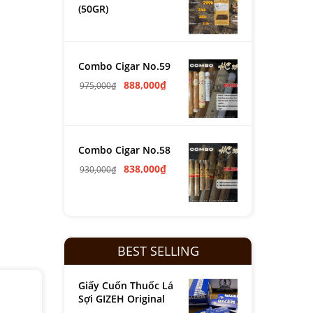
(50GR)
Combo Cigar No.59
888,000
₫
975,000
₫
Combo Cigar No.58
838,000
₫
930,000
₫
BEST SELLING
Giấy Cuốn Thuốc Lá
Sợi GIZEH Original