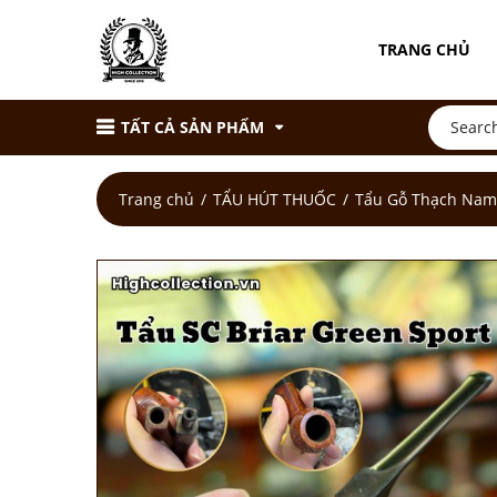
TRANG CHỦ
TẤT CẢ SẢN PHẨM
Trang chủ
TẨU HÚT THUỐC
Tẩu Gỗ Thạch Na