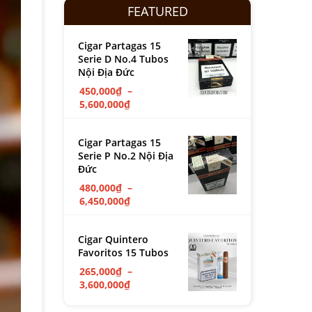
FEATURED
Cigar Partagas 15
Serie D No.4 Tubos
Nội Địa Đức
450,000
₫
–
5,600,000
₫
Cigar Partagas 15
Serie P No.2 Nội Địa
Đức
480,000
₫
–
6,450,000
₫
Cigar Quintero
Favoritos 15 Tubos
265,000
₫
–
3,600,000
₫