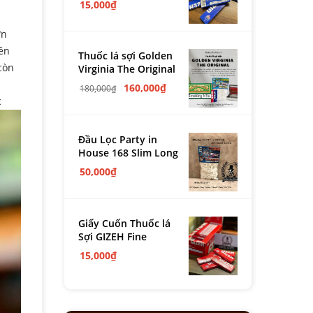
15,000
₫
ơn
ên
Thuốc lá sợi Golden
còn
Virginia The Original
160,000
₫
180,000
₫
c
Đầu Lọc Party in
House 168 Slim Long
50,000
₫
Giấy Cuốn Thuốc lá
Sợi GIZEH Fine
15,000
₫