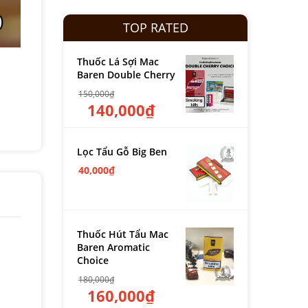
TOP RATED
Thuốc Lá Sợi Mac
Baren Double Cherry
150,000
₫
140,000
₫
Lọc Tẩu Gỗ Big Ben
40,000
₫
Thuốc Hút Tẩu Mac
Baren Aromatic
Choice
180,000
₫
160,000
₫