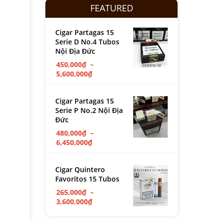
FEATURED
Cigar Partagas 15
Serie D No.4 Tubos
Nội Địa Đức
450,000
₫
–
5,600,000
₫
Cigar Partagas 15
Serie P No.2 Nội Địa
Đức
480,000
₫
–
6,450,000
₫
Cigar Quintero
Favoritos 15 Tubos
265,000
₫
–
3,600,000
₫