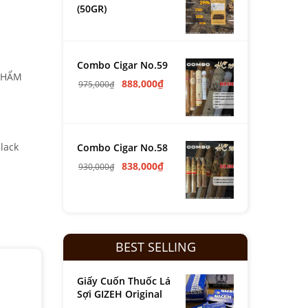
(50GR)
Combo Cigar No.59
PHẨM
888,000
₫
975,000
₫
lack
Combo Cigar No.58
838,000
₫
930,000
₫
BEST SELLING
Giấy Cuốn Thuốc Lá
Sợi GIZEH Original