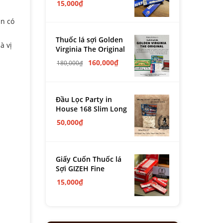
15,000
₫
ạn có
Thuốc lá sợi Golden
à vị
Virginia The Original
160,000
₫
180,000
₫
Đầu Lọc Party in
House 168 Slim Long
50,000
₫
Giấy Cuốn Thuốc lá
Sợi GIZEH Fine
15,000
₫