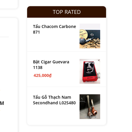
TOP RATED
Tẩu Chacom Carbone
871
Bật Cigar Guevara
1138
425,000
₫
Tẩu Gỗ Thạch Nam
Secondhand L02S480
ẨM