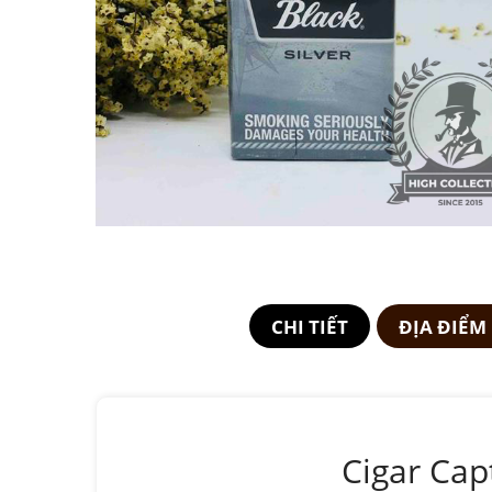
CHI TIẾT
ĐỊA ĐIỂM
Cigar Capt