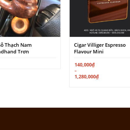
Gỗ Thạch Nam
Cigar Villiger Espresso
ndhand Trơn
Flavour Mini
140,000
Khoảng
₫
giá:
–
từ
1,280,000
₫
140,000₫
đến
1,280,000₫