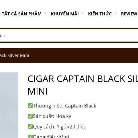
TẤT CẢ SẢN PHẨM
KHUYẾN MÃI
KIẾN THỨC
REVIEW
ack Silver Mini
CIGAR CAPTAIN BLACK SI
MINI
Thương hiệu: Captain Black
Sản xuất: Hoa kỳ
Quy cách: 1 gói/20 điếu
Dạng điếu: Mini