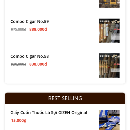
Combo Cigar No.59
888,000
₫
975,000
₫
Combo Cigar No.58
838,000
₫
930,000
₫
BEST SELLING
Giấy Cuốn Thuốc Lá Sợi GIZEH Original
15,000
₫