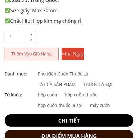
Xuất xứ: Trung Quốc.
Size giấy: Max 70mm.
Chất liệu: Hợp kim mạ chống rỉ.
Mua Ngay
Thêm Vào Giỏ Hàng
Danh mục:
Phụ Kiện Cuốn Thuốc Lá
TẤT CẢ SẢN PHẨM
THUỐC LÁ SỢI
Từ khóa:
hộp cuốn
hộp cuốn thuốc
hộp cuốn thuốc lá sợi
máy cuốn
CHI TIẾT
ĐỊA ĐIỂM MUA HÀNG