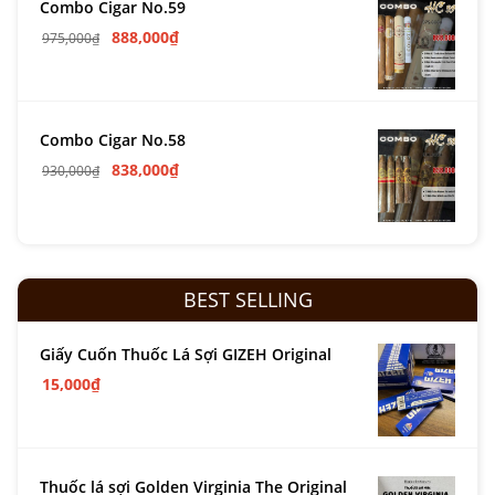
Combo Cigar No.59
888,000
₫
975,000
₫
Combo Cigar No.58
838,000
₫
930,000
₫
BEST SELLING
Giấy Cuốn Thuốc Lá Sợi GIZEH Original
15,000
₫
Thuốc lá sợi Golden Virginia The Original