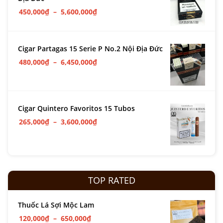
450,000
₫
–
5,600,000
₫
Cigar Partagas 15 Serie P No.2 Nội Địa Đức
480,000
₫
–
6,450,000
₫
Cigar Quintero Favoritos 15 Tubos
265,000
₫
–
3,600,000
₫
TOP RATED
Thuốc Lá Sợi Mộc Lam
120,000
₫
–
650,000
₫