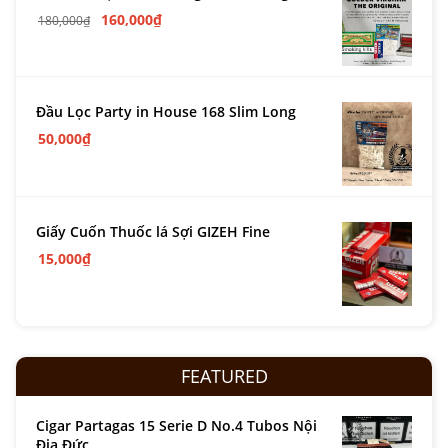
160,000
₫
180,000
₫
Đầu Lọc Party in House 168 Slim Long
50,000
₫
Giấy Cuốn Thuốc lá Sợi GIZEH Fine
15,000
₫
FEATURED
Cigar Partagas 15 Serie D No.4 Tubos Nội
Địa Đức