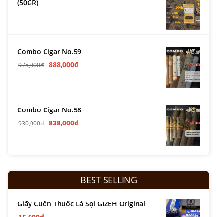
(50GR)
Combo Cigar No.59
888,000
₫
975,000
₫
Combo Cigar No.58
838,000
₫
930,000
₫
BEST SELLING
Giấy Cuốn Thuốc Lá Sợi GIZEH Original
15,000
₫