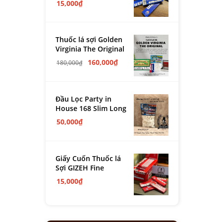
15,000
₫
Thuốc lá sợi Golden
Virginia The Original
160,000
₫
180,000
₫
Đầu Lọc Party in
House 168 Slim Long
50,000
₫
Giấy Cuốn Thuốc lá
Sợi GIZEH Fine
15,000
₫