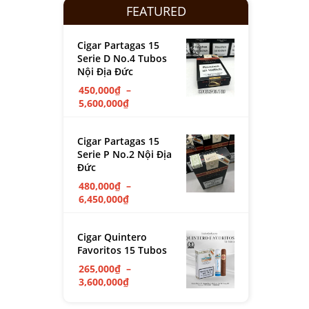
FEATURED
Cigar Partagas 15
Serie D No.4 Tubos
Nội Địa Đức
450,000
₫
–
5,600,000
₫
Cigar Partagas 15
Serie P No.2 Nội Địa
Đức
480,000
₫
–
6,450,000
₫
Cigar Quintero
Favoritos 15 Tubos
265,000
₫
–
3,600,000
₫