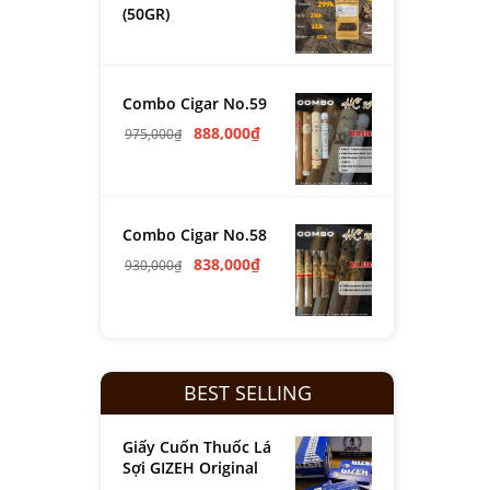
(50GR)
Combo Cigar No.59
888,000
₫
975,000
₫
Combo Cigar No.58
838,000
₫
930,000
₫
BEST SELLING
Giấy Cuốn Thuốc Lá
Sợi GIZEH Original