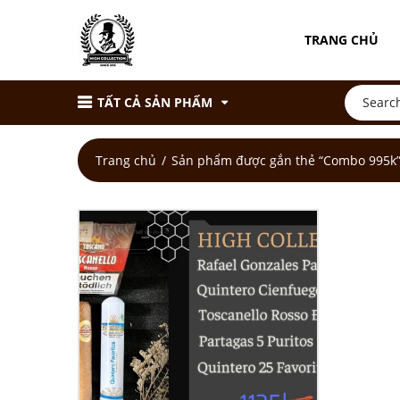
TRANG CHỦ
TẤT CẢ SẢN PHẨM
Trang chủ
Sản phẩm được gắn thẻ “Combo 995k