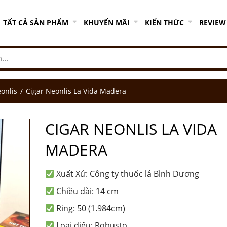
TẤT CẢ SẢN PHẨM
KHUYẾN MÃI
KIẾN THỨC
REVIEW
onlis
Cigar Neonlis La Vida Madera
CIGAR NEONLIS LA VIDA
MADERA
Xuất Xứ: Công ty thuốc lá Bình Dương
Chiều dài: 14 cm
Ring: 50 (1.984cm)
Loại điếu: Robusto