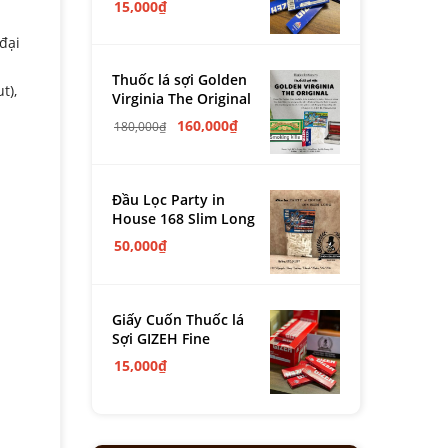
15,000
₫
đại
Thuốc lá sợi Golden
t),
Virginia The Original
160,000
₫
180,000
₫
Đầu Lọc Party in
House 168 Slim Long
50,000
₫
Giấy Cuốn Thuốc lá
Sợi GIZEH Fine
15,000
₫