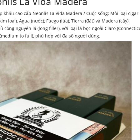
onlis La Vida Madera
ập khẩu
cao cấp Neonlis La Vida Madera / Cuộc sống: Mỗi loại cigar 
 loại), Agua (nước), Fuego (lửa), Tierra (đất) và Madera (cây).
ng nguyên lá (long filler), với loại lá bọc ngoài Claro (Connecticu
medium to full), phù hợp với đa số người dùng.