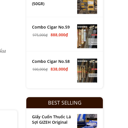
(50GR)
Combo Cigar No.59
888,000
₫
975,000
₫
HẨM
Combo Cigar No.58
838,000
₫
930,000
₫
BEST SELLING
Giấy Cuốn Thuốc Lá
Sợi GIZEH Original