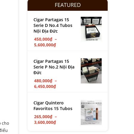
FEATURED
Cigar Partagas 15
Serie D No.4 Tubos
Nội Địa Đức
450,000
₫
–
5,600,000
₫
Cigar Partagas 15
Serie P No.2 Nội Địa
Đức
480,000
₫
–
6,450,000
₫
Cigar Quintero
Favoritos 15 Tubos
265,000
₫
–
3,600,000
₫
o cho
điếu