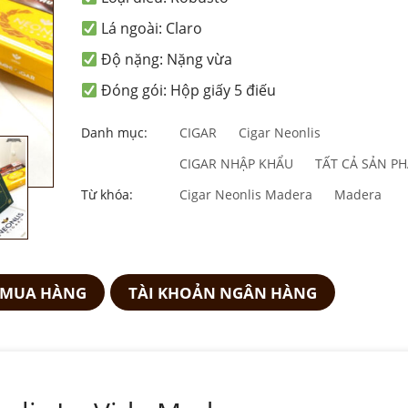
Lá ngoài: Claro
Độ nặng: Nặng vừa
Đóng gói: Hộp giấy 5 điếu
Danh mục:
CIGAR
Cigar Neonlis
CIGAR NHẬP KHẨU
TẤT CẢ SẢN P
Từ khóa:
Cigar Neonlis Madera
Madera
 MUA HÀNG
TÀI KHOẢN NGÂN HÀNG