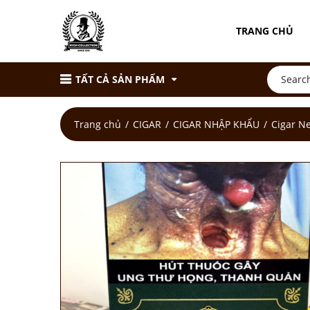
TRANG CHỦ
TẤT CẢ SẢN PHẨM
Trang chủ
CIGAR
CIGAR NHẬP KHẨU
Cigar Ne