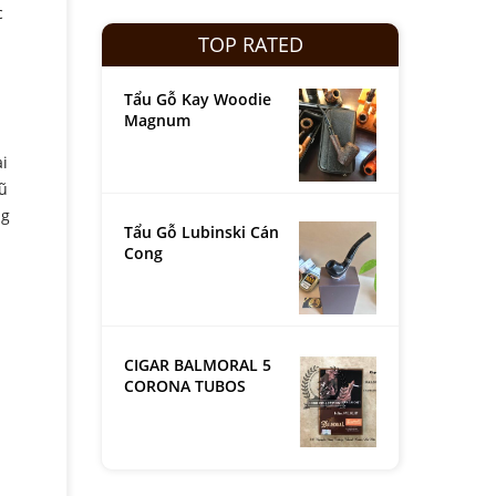
c
TOP RATED
Tẩu Gỗ Kay Woodie
Magnum
ài
gũ
ng
Tẩu Gỗ Lubinski Cán
Cong
CIGAR BALMORAL 5
CORONA TUBOS