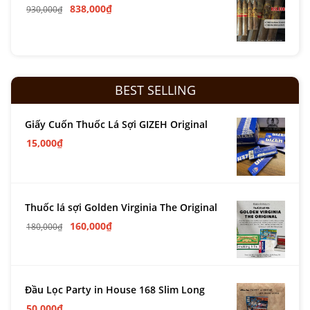
838,000
₫
930,000
₫
BEST SELLING
Giấy Cuốn Thuốc Lá Sợi GIZEH Original
15,000
₫
Thuốc lá sợi Golden Virginia The Original
160,000
₫
180,000
₫
Đầu Lọc Party in House 168 Slim Long
50,000
₫