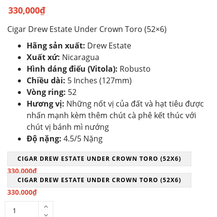
330,000
₫
Cigar Drew Estate Under Crown Toro (52×6)
Hãng sản xuất:
Drew Estate
Xuất xứ:
Nicaragua
Hình dáng điếu (Vitola):
Robusto
Chiều dài:
5 Inches (127mm)
Vòng ring:
52
Hương vị:
Những nốt vị của đất và hạt tiêu được
nhấn mạnh kèm thêm chút cà phê kết thúc với
chút vị bánh mì nướng
Độ nặng:
4.5/5 Nặng
CIGAR DREW ESTATE UNDER CROWN TORO (52X6)
330.000
₫
CIGAR DREW ESTATE UNDER CROWN TORO (52X6)
330.000
₫