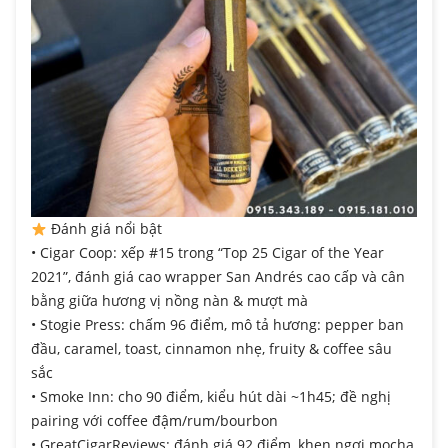
Đánh giá nổi bật
• Cigar Coop: xếp #15 trong “Top 25 Cigar of the Year
2021”, đánh giá cao wrapper San Andrés cao cấp và cân
bằng giữa hương vị nồng nàn & mượt mà
• Stogie Press: chấm 96 điểm, mô tả hương: pepper ban
đầu, caramel, toast, cinnamon nhẹ, fruity & coffee sâu
sắc
• Smoke Inn: cho 90 điểm, kiểu hút dài ~1h45; đề nghị
pairing với coffee đậm/rum/bourbon
• GreatCigarReviews: đánh giá 92 điểm, khen ngợi mocha,