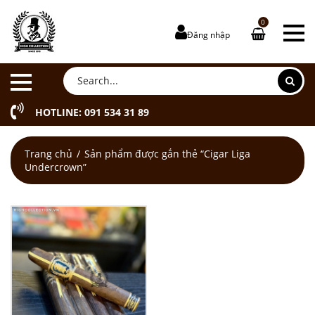
0
Đăng nhập
HOTLINE: 091 534 31 89
Trang chủ
Sản phẩm được gắn thẻ “Cigar Liga
Undercrown”