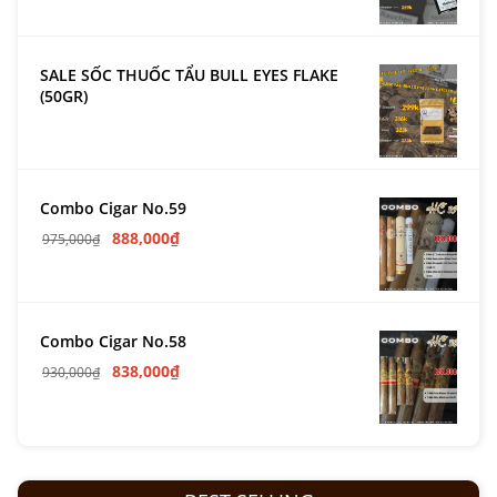
SALE SỐC THUỐC TẨU BULL EYES FLAKE
(50GR)
Combo Cigar No.59
888,000
₫
975,000
₫
Combo Cigar No.58
838,000
₫
930,000
₫