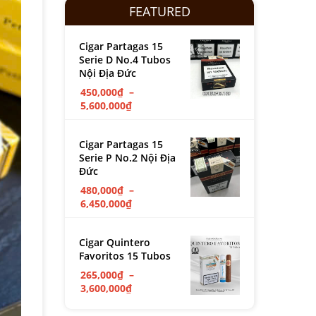
FEATURED
Cigar Partagas 15
Serie D No.4 Tubos
Nội Địa Đức
450,000
₫
–
5,600,000
₫
Cigar Partagas 15
Serie P No.2 Nội Địa
Đức
480,000
₫
–
6,450,000
₫
Cigar Quintero
Favoritos 15 Tubos
265,000
₫
–
3,600,000
₫