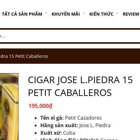
TẤT CẢ SẢN PHẨM
KHUYẾN MÃI
KIẾN THỨC
REVIEW
edra 15 Petit Caballeros
CIGAR JOSE L.PIEDRA 15
PETIT CABALLEROS
195,000
₫
Tên xì gà:
Petit Cazadores
Hãng sản xuất:
Jose L. Piedra
Xuất xứ:
Cuba