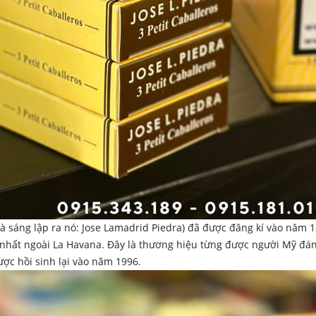
hà sáng lập ra nó: Jose Lamadrid Piedra) đã được đăng kí vào năm 
ng nhất ngoài La Havana. Đây là thương hiệu từng được người Mỹ đá
ợc hồi sinh lại vào năm 1996.