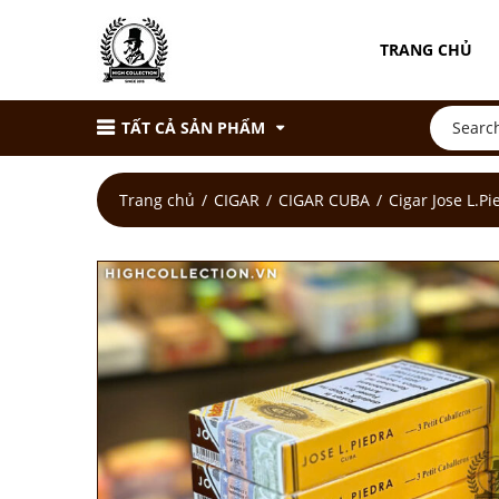
TRANG CHỦ
TẤT CẢ SẢN PHẨM
Trang chủ
CIGAR
CIGAR CUBA
Cigar Jose L.Pi