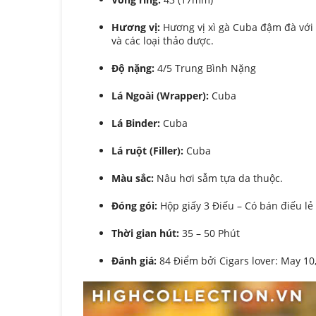
Hương vị:
Hương vị xì gà Cuba đậm đà với ch
và các loại thảo dược.
Độ nặng:
4/5 Trung Bình Nặng
Lá Ngoài (Wrapper):
Cuba
Lá Binder:
Cuba
Lá ruột (Filler):
Cuba
Màu sắc:
Nâu hơi sẫm tựa da thuộc.
Đóng gói:
Hộp giấy 3 Điếu – Có bán điếu l
Thời gian hút:
35 – 50 Phút
Đánh giá:
84 Điểm bởi Cigars lover: May 10