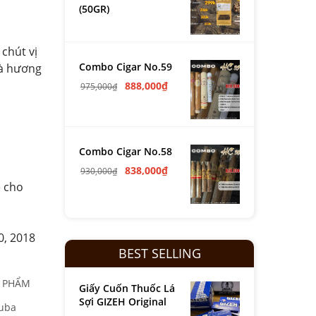
(50GR)
chút vị
Combo Cigar No.59
 và hương
888,000
₫
975,000
₫
Combo Cigar No.58
838,000
₫
930,000
₫
ẻ cho
0, 2018
BEST SELLING
N PHẨM
Giấy Cuốn Thuốc Lá
Sợi GIZEH Original
cuba