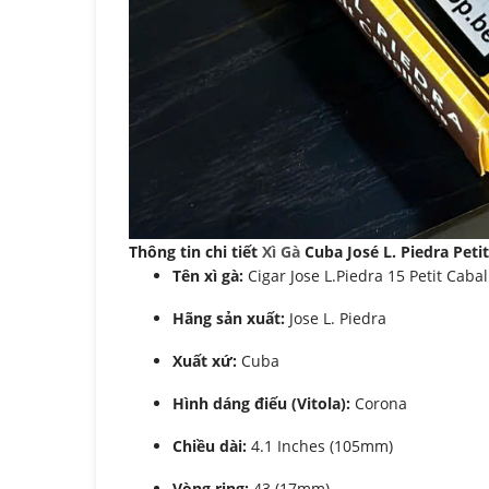
Thông tin chi tiết
Xì Gà
Cuba José L. Piedra Peti
Tên xì gà:
Cigar Jose L.Piedra 15 Petit Cabal
Hãng sản xuất:
Jose L. Piedra
Xuất xứ:
Cuba
Hình dáng điếu (Vitola):
Corona
Chiều dài:
4.1 Inches (105mm)
Vòng ring:
43 (17mm)