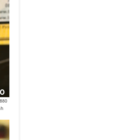
1880
nh