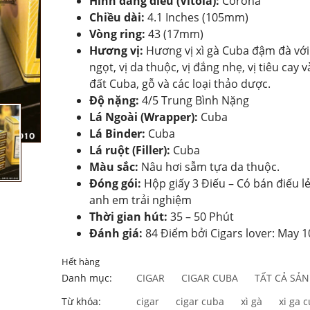
Hình dáng điếu (Vitola):
Corona
Chiều dài:
4.1 Inches (105mm)
Vòng ring:
43 (17mm)
Hương vị:
Hương vị xì gà Cuba đậm đà với 
ngọt, vị da thuộc, vị đắng nhẹ, vị tiêu cay
đất Cuba, gỗ và các loại thảo dược.
Độ nặng:
4/5 Trung Bình Nặng
Lá Ngoài (Wrapper):
Cuba
Lá Binder:
Cuba
Lá ruột (Filler):
Cuba
Màu sắc:
Nâu hơi sẫm tựa da thuộc.
Đóng gói:
Hộp giấy 3 Điếu – Có bán điếu l
anh em trải nghiệm
Thời gian hút:
35 – 50 Phút
Đánh giá:
84 Điểm bởi Cigars lover: May 1
Hết hàng
Danh mục:
CIGAR
CIGAR CUBA
TẤT CẢ SẢ
Từ khóa:
cigar
cigar cuba
xì gà
xi ga 