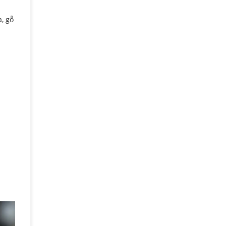
a, gỗ