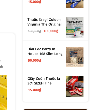
15,000
₫
Thuốc lá sợi Golden
Virginia The Original
160,000
₫
180,000
₫
Đầu Lọc Party in
House 168 Slim Long
50,000
₫
i,
nh
Giấy Cuốn Thuốc lá
Sợi GIZEH Fine
15,000
₫