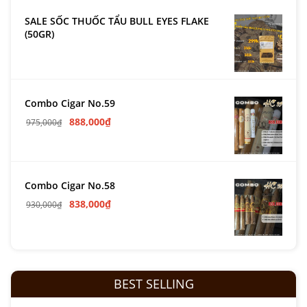
SALE SỐC THUỐC TẨU BULL EYES FLAKE
(50GR)
Combo Cigar No.59
888,000
₫
975,000
₫
Combo Cigar No.58
838,000
₫
930,000
₫
BEST SELLING