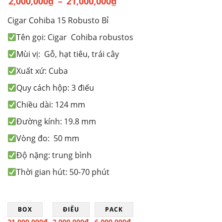
2,000,000
₫
–
21,000,000
₫
Khoảng
Cigar Cohiba 15 Robusto Bỉ
giá:
từ
Tên gọi: Cigar Cohiba robustos
2,000,000₫
Mùi vị: Gỗ, hạt tiêu, trái cây
đến
Xuất xứ: Cuba
21,000,000₫
Quy cách hộp: 3 điếu
Chiều dài: 124 mm
Đường kính: 19.8 mm
Vòng đo: 50 mm
Độ nặng: trung bình
Thời gian hút: 50-70 phút
BOX
ĐIẾU
PACK
21.000.000
₫
2.000.000
₫
6.000.000
₫