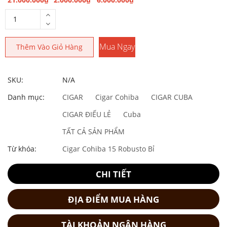
Mua Ngay
Thêm Vào Giỏ Hàng
SKU:
N/A
Danh mục:
CIGAR
Cigar Cohiba
CIGAR CUBA
CIGAR ĐIẾU LẺ
Cuba
TẤT CẢ SẢN PHẨM
Từ khóa:
Cigar Cohiba 15 Robusto Bỉ
CHI TIẾT
ĐỊA ĐIỂM MUA HÀNG
TÀI KHOẢN NGÂN HÀNG