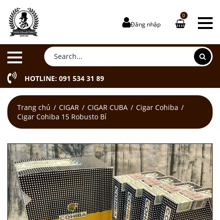
0
Đăng nhập
HOTLINE: 091 534 31 89
Trang chủ
CIGAR
CIGAR CUBA
Cigar Cohiba
Cigar Cohiba 15 Robusto Bỉ