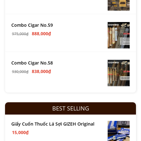
Combo Cigar No.59
888,000
₫
975,000
₫
Combo Cigar No.58
838,000
₫
930,000
₫
BEST SELLING
Giấy Cuốn Thuốc Lá Sợi GIZEH Original
15,000
₫