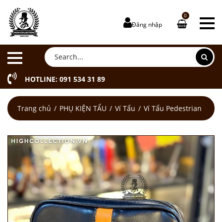
0
Đăng nhập
HOTLINE: 091 534 31 89
Trang chủ
PHỤ KIỆN TẨU
Ví Tẩu
Ví Tẩu Pedestrian