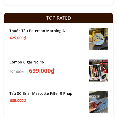
TOP RATED
Thuốc Tẩu Peterson Morning Á
625,000
₫
Combo Cigar No.46
699,000
₫
970,000
₫
Tẩu SC Briar Mascotte Filter 9 Pháp
685,000
₫