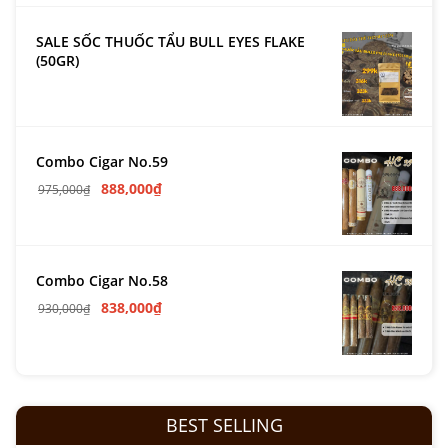
SALE SỐC THUỐC TẨU BULL EYES FLAKE
(50GR)
Combo Cigar No.59
888,000
₫
975,000
₫
Combo Cigar No.58
838,000
₫
930,000
₫
BEST SELLING