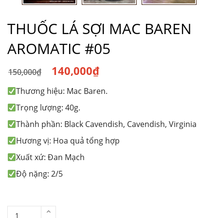
THUỐC LÁ SỢI MAC BAREN
AROMATIC #05
140,000
₫
150,000
₫
Giá
Giá
Thương hiệu: Mac Baren.
gốc
hiện
là:
tại
Trọng lượng: 40g.
150,000₫.
là:
Thành phần: Black Cavendish, Cavendish, Virginia
140,000₫.
Hương vị: Hoa quả tổng hợp
Xuất xứ: Đan Mạch
Độ nặng: 2/5