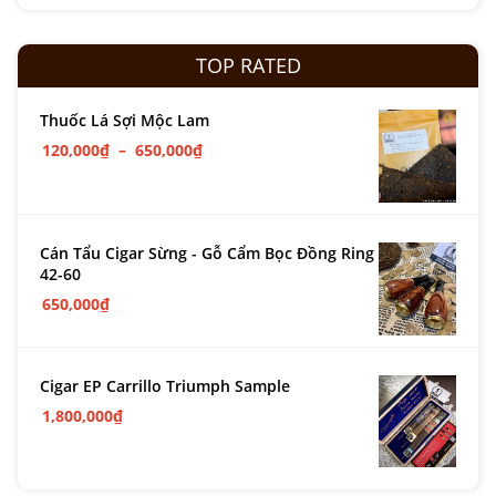
TOP RATED
Thuốc Lá Sợi Mộc Lam
120,000
₫
–
650,000
₫
Cán Tẩu Cigar Sừng - Gỗ Cẩm Bọc Đồng Ring
42-60
650,000
₫
Cigar EP Carrillo Triumph Sample
1,800,000
₫