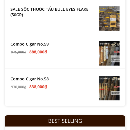
SALE SỐC THUỐC TẨU BULL EYES FLAKE
(50GR)
Combo Cigar No.59
888,000
₫
975,000
₫
Combo Cigar No.58
838,000
₫
930,000
₫
BEST SELLING