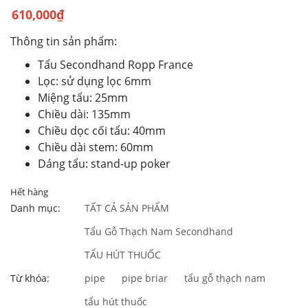
610,000
₫
Thông tin sản phẩm:
Tẩu Secondhand Ropp France
Lọc: sử dụng lọc 6mm
Miệng tẩu: 25mm
Chiều dài: 135mm
Chiều dọc cối tẩu: 40mm
Chiều dài stem: 60mm
Dáng tẩu: stand-up poker
Hết hàng
Danh mục:
TẤT CẢ SẢN PHẨM
Tẩu Gỗ Thạch Nam Secondhand
TẨU HÚT THUỐC
Từ khóa:
pipe
pipe briar
tẩu gỗ thạch nam
tẩu hút thuốc