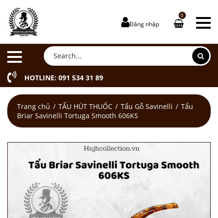
0
Đăng nhập
HOTLINE: 091 534 31 89
Trang chủ
TẨU HÚT THUỐC
Tẩu Gỗ Savinelli
Tẩu
Briar Savinelli Tortuga Smooth 606KS