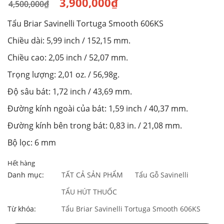
3,900,000
₫
4,500,000
₫
Giá
Giá
Tẩu Briar Savinelli Tortuga Smooth 606KS
gốc
hiện
là:
tại
Chiều dài: 5,99 inch / 152,15 mm.
4,500,000₫.
là:
Chiều cao: 2,05 inch / 52,07 mm.
3,900,000₫.
Trọng lượng: 2,01 oz. / 56,98g.
Độ sâu bát: 1,72 inch / 43,69 mm.
Đường kính ngoài của bát: 1,59 inch / 40,37 mm.
Đường kính bên trong bát: 0,83 in. / 21,08 mm.
Bộ lọc: 6 mm
Hết hàng
Danh mục:
TẤT CẢ SẢN PHẨM
Tẩu Gỗ Savinelli
TẨU HÚT THUỐC
Từ khóa:
Tẩu Briar Savinelli Tortuga Smooth 606KS