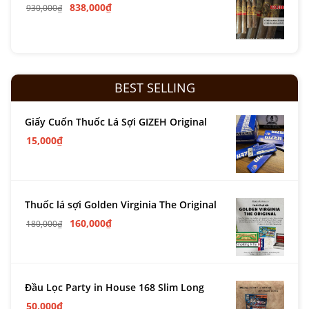
838,000
₫
930,000
₫
BEST SELLING
Giấy Cuốn Thuốc Lá Sợi GIZEH Original
15,000
₫
Thuốc lá sợi Golden Virginia The Original
160,000
₫
180,000
₫
Đầu Lọc Party in House 168 Slim Long
50,000
₫