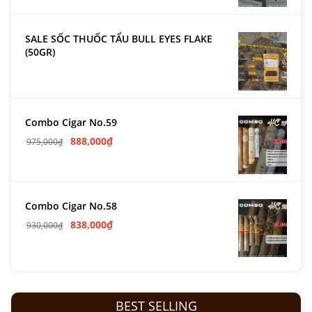
SALE SỐC THUỐC TẨU BULL EYES FLAKE
(50GR)
Combo Cigar No.59
888,000
₫
975,000
₫
Combo Cigar No.58
838,000
₫
930,000
₫
BEST SELLING