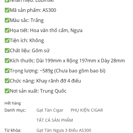
Nhãn hiệu: Lubinski
Mã sản phẩm: AS300
Màu sắc: Trắng
Họa tiết: Hoa văn thổ cẩm, Ngựa
Tiện ích: Không
Chất liệu: Gốm sứ
Kích thước: Dài 199mm x Rộng 197mm x Dày 28mm
Trọng lượng: ~589g (Chưa bao gồm bao bì)
Chức năng: Khay rãnh đỡ 4 điếu
Nơi sản xuất: Trung Quốc
Hết hàng
Danh mục:
Gạt Tàn Cigar
PHỤ KIỆN CIGAR
TẤT CẢ SẢN PHẨM
Từ khóa:
Gạt Tàn Ngựa 3 Điếu AS300