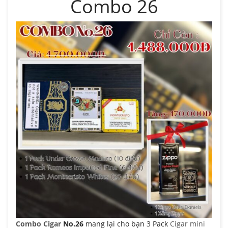
Combo 26
Combo Cigar
No.26
mang lại cho bạn 3 Pack
Cigar mini