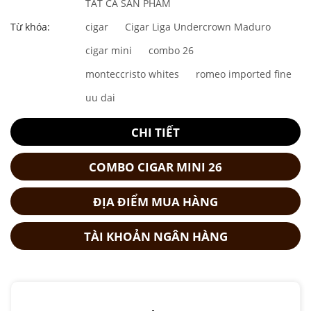
1,700,000₫.
là:
TẤT CẢ SẢN PHẨM
1,488,000₫.
Từ khóa:
cigar
Cigar Liga Undercrown Maduro
cigar mini
combo 26
monteccristo whites
romeo imported fine
uu dai
CHI TIẾT
COMBO CIGAR MINI 26
ĐỊA ĐIỂM MUA HÀNG
TÀI KHOẢN NGÂN HÀNG