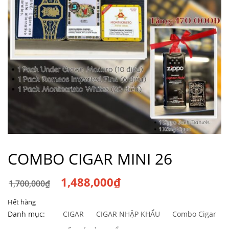
COMBO CIGAR MINI 26
1,488,000
₫
1,700,000
₫
Giá
Giá
Hết hàng
gốc
hiện
Danh mục:
CIGAR
CIGAR NHẬP KHẨU
Combo Cigar
là:
tại