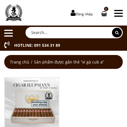
0
Đăng nhập
HOTLINE: 091 534 31 89
Trang chủ
Sản phẩm được gắn thẻ “xì gà cub a”