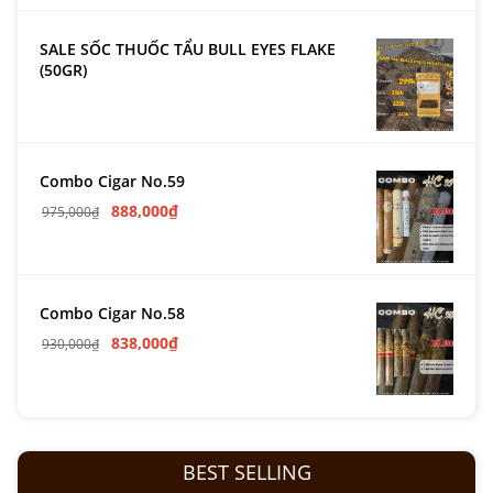
SALE SỐC THUỐC TẨU BULL EYES FLAKE
(50GR)
Combo Cigar No.59
888,000
₫
975,000
₫
Combo Cigar No.58
838,000
₫
930,000
₫
BEST SELLING