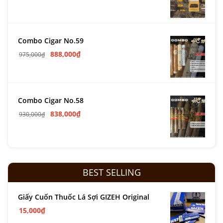
Combo Cigar No.59
888,000
₫
975,000
₫
Combo Cigar No.58
838,000
₫
930,000
₫
BEST SELLING
Giấy Cuốn Thuốc Lá Sợi GIZEH Original
15,000
₫