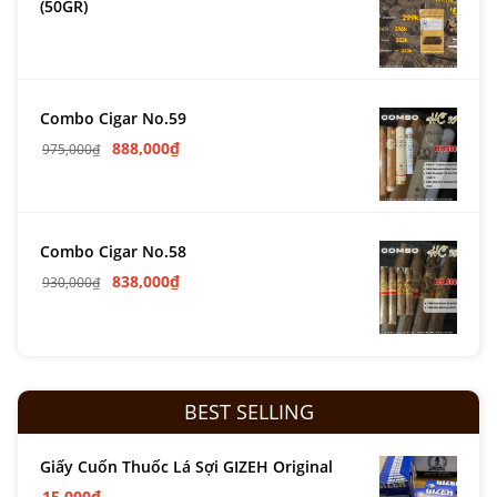
(50GR)
Combo Cigar No.59
888,000
₫
975,000
₫
Combo Cigar No.58
838,000
₫
930,000
₫
BEST SELLING
Giấy Cuốn Thuốc Lá Sợi GIZEH Original
15,000
₫