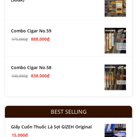
Combo Cigar No.59
888,000
₫
975,000
₫
Combo Cigar No.58
838,000
₫
930,000
₫
BEST SELLING
Giấy Cuốn Thuốc Lá Sợi GIZEH Original
15,000
₫