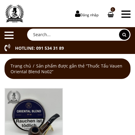
0
Đăng nhập
HOTLINE: 091 534 31 89
Trang chủ
Sản phẩm được gắn thẻ “Thuốc Tẩu Vauen
Oriental Blend No02”