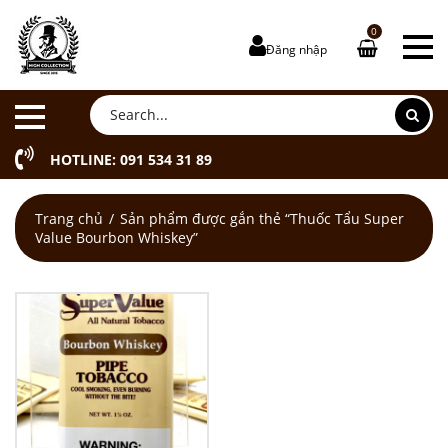
0
Đăng nhập
HOTLINE: 091 534 31 89
Trang chủ
Sản phẩm được gắn thẻ “Thuốc Tẩu Super
Value Bourbon Whiskey”