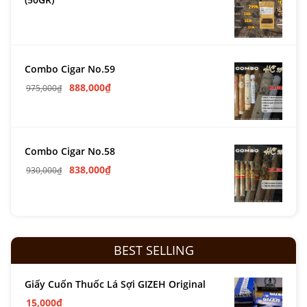
Combo Cigar No.59
888,000
₫
975,000
₫
Combo Cigar No.58
838,000
₫
930,000
₫
BEST SELLING
Giấy Cuốn Thuốc Lá Sợi GIZEH Original
15,000
₫