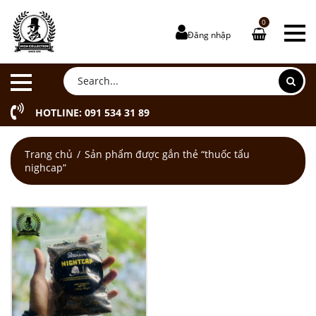
0
Đăng nhập
HOTLINE: 091 534 31 89
Trang chủ
Sản phẩm được gắn thẻ “thuốc tẩu
nighcap”