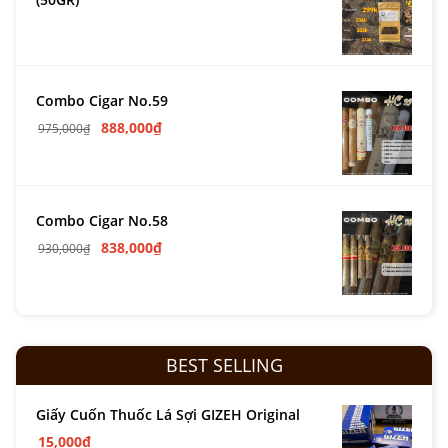
Combo Cigar No.59
888,000
₫
975,000
₫
Combo Cigar No.58
838,000
₫
930,000
₫
BEST SELLING
Giấy Cuốn Thuốc Lá Sợi GIZEH Original
15,000
₫