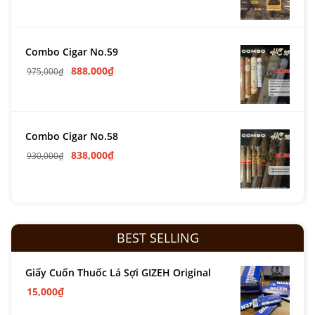
Combo Cigar No.59
888,000
₫
975,000
₫
Combo Cigar No.58
838,000
₫
930,000
₫
BEST SELLING
Giấy Cuốn Thuốc Lá Sợi GIZEH Original
15,000
₫