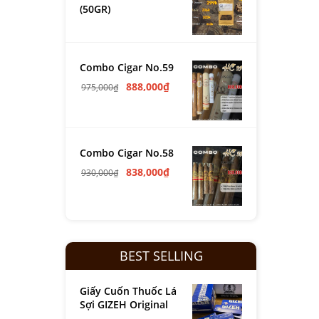
(50GR)
Combo Cigar No.59
888,000
₫
975,000
₫
Combo Cigar No.58
838,000
₫
930,000
₫
BEST SELLING
Giấy Cuốn Thuốc Lá
Sợi GIZEH Original