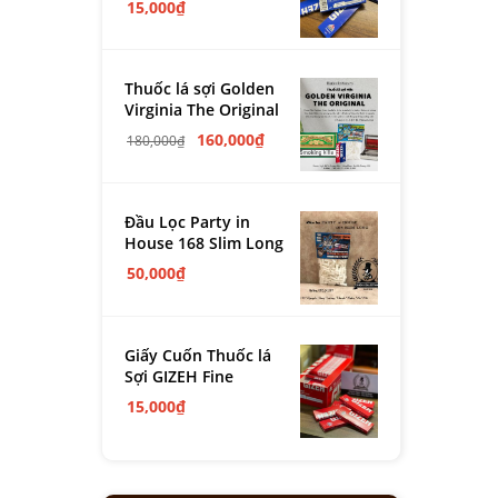
15,000
₫
Thuốc lá sợi Golden
Virginia The Original
160,000
₫
180,000
₫
Đầu Lọc Party in
House 168 Slim Long
50,000
₫
Giấy Cuốn Thuốc lá
Sợi GIZEH Fine
15,000
₫