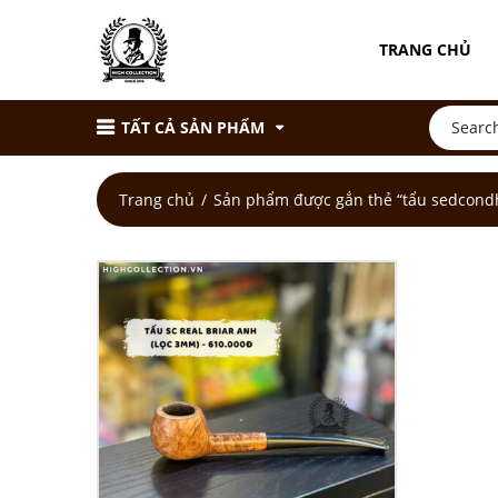
TRANG CHỦ
TẤT CẢ SẢN PHẨM
Trang chủ
Sản phẩm được gắn thẻ “tẩu sedcond