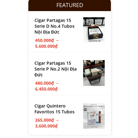
FEATURED
Cigar Partagas 15
Serie D No.4 Tubos
Nội Địa Đức
450,000
₫
–
5,600,000
₫
Cigar Partagas 15
Serie P No.2 Nội Địa
Đức
480,000
₫
–
6,450,000
₫
Cigar Quintero
Favoritos 15 Tubos
265,000
₫
–
3,600,000
₫