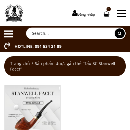
0
Đăng nhập
HOTLINE: 091 534 31 89
Trang chủ
Sản phẩm được gắn thẻ “Tẩu SC Stanwell
Facet”