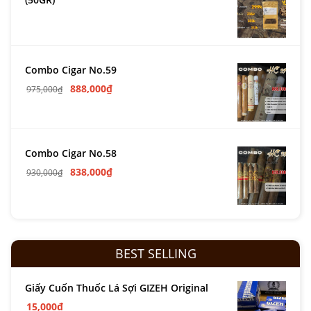
Combo Cigar No.59
888,000
₫
975,000
₫
Combo Cigar No.58
838,000
₫
930,000
₫
BEST SELLING
Giấy Cuốn Thuốc Lá Sợi GIZEH Original
15,000
₫