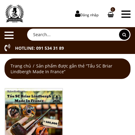
0
Đăng nhập
HOTLINE: 091 534 31 89
Trang chủ
Sản phẩm được gắn thẻ “Tẩu SC Briar
Lindbergh Made In France”