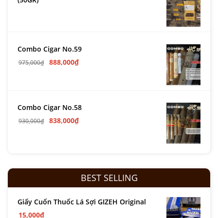
Combo Cigar No.59
888,000
₫
975,000
₫
Combo Cigar No.58
838,000
₫
930,000
₫
BEST SELLING
Giấy Cuốn Thuốc Lá Sợi GIZEH Original
15,000
₫