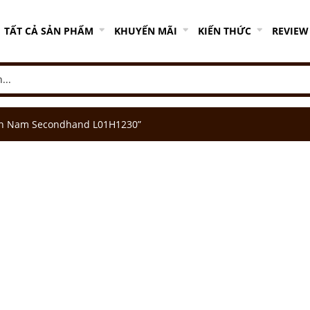
TẤT CẢ SẢN PHẨM
KHUYẾN MÃI
KIẾN THỨC
REVIEW
ch Nam Secondhand L01H1230”