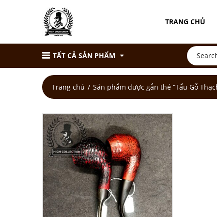
TRANG CHỦ
TẤT CẢ SẢN PHẨM
Trang chủ
Sản phẩm được gắn thẻ “Tẩu Gỗ Thạ