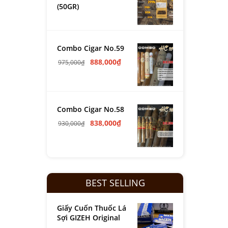
(50GR)
Combo Cigar No.59
888,000
₫
975,000
₫
Combo Cigar No.58
838,000
₫
930,000
₫
BEST SELLING
Giấy Cuốn Thuốc Lá
Sợi GIZEH Original