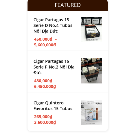
FEATURED
Cigar Partagas 15
Serie D No.4 Tubos
Nội Địa Đức
450,000
₫
–
5,600,000
₫
Cigar Partagas 15
Serie P No.2 Nội Địa
Đức
480,000
₫
–
6,450,000
₫
Cigar Quintero
Favoritos 15 Tubos
265,000
₫
–
3,600,000
₫