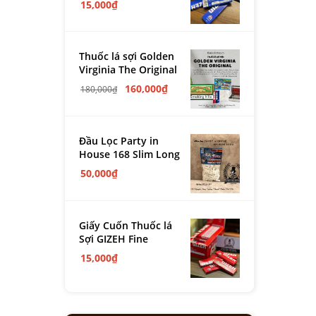
15,000
₫
Thuốc lá sợi Golden
Virginia The Original
160,000
₫
180,000
₫
Đầu Lọc Party in
House 168 Slim Long
50,000
₫
Giấy Cuốn Thuốc lá
Sợi GIZEH Fine
15,000
₫