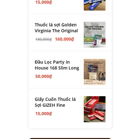
15,000
₫
Thuốc lá sợi Golden
Virginia The Original
160,000
₫
180,000
₫
Đầu Lọc Party in
House 168 Slim Long
50,000
₫
Giấy Cuốn Thuốc lá
Sợi GIZEH Fine
15,000
₫