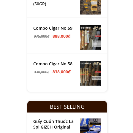
(50GR)
Combo Cigar No.59
888,000
₫
975,000
₫
Combo Cigar No.58
838,000
₫
930,000
₫
BEST SELLING
Giấy Cuốn Thuốc Lá
Sợi GIZEH Original