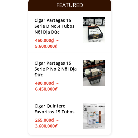
FEATURED
Cigar Partagas 15
Serie D No.4 Tubos
Nội Địa Đức
450,000
₫
–
5,600,000
₫
Cigar Partagas 15
Serie P No.2 Nội Địa
Đức
480,000
₫
–
6,450,000
₫
Cigar Quintero
Favoritos 15 Tubos
265,000
₫
–
3,600,000
₫