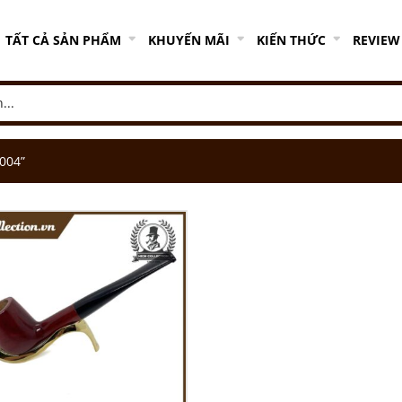
TẤT CẢ SẢN PHẨM
KHUYẾN MÃI
KIẾN THỨC
REVIEW
004”