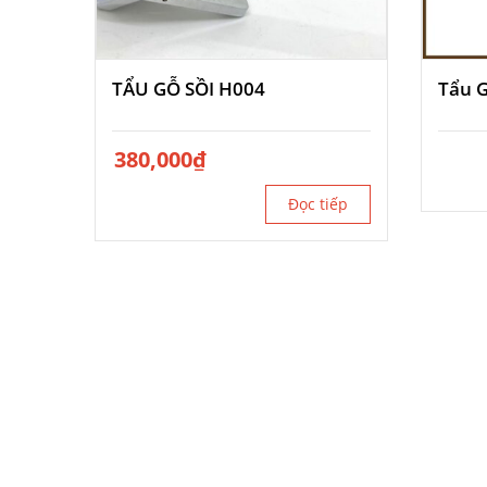
TẨU GỖ SỒI H004
Tẩu G
380,000
₫
Đọc tiếp