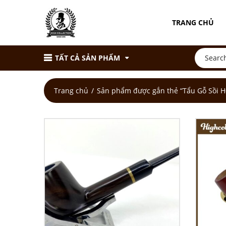
TRANG CHỦ
TẤT CẢ SẢN PHẨM
Trang chủ
Sản phẩm được gắn thẻ “Tẩu Gỗ Sồi H