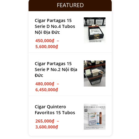
FEATURED
Cigar Partagas 15
Serie D No.4 Tubos
Nội Địa Đức
450,000
₫
–
5,600,000
₫
Cigar Partagas 15
Serie P No.2 Nội Địa
Đức
480,000
₫
–
6,450,000
₫
Cigar Quintero
Favoritos 15 Tubos
265,000
₫
–
3,600,000
₫