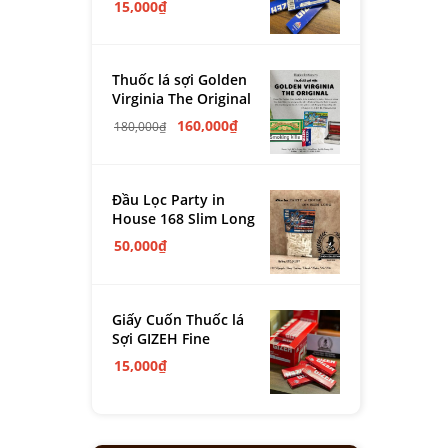
15,000
₫
Thuốc lá sợi Golden
Virginia The Original
160,000
₫
180,000
₫
Đầu Lọc Party in
House 168 Slim Long
50,000
₫
Giấy Cuốn Thuốc lá
Sợi GIZEH Fine
15,000
₫