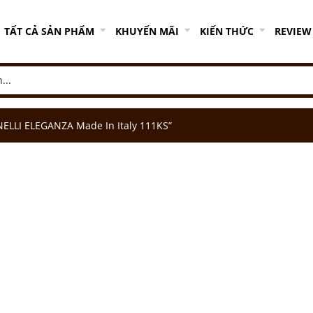
TẤT CẢ SẢN PHẨM
KHUYẾN MÃI
KIẾN THỨC
REVIEW
ELLI ELEGANZA Made In Italy 111KS”