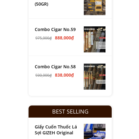
(50GR)
Combo Cigar No.59
888,000
₫
975,000
₫
Combo Cigar No.58
838,000
₫
930,000
₫
BEST SELLING
Giấy Cuốn Thuốc Lá
Sợi GIZEH Original