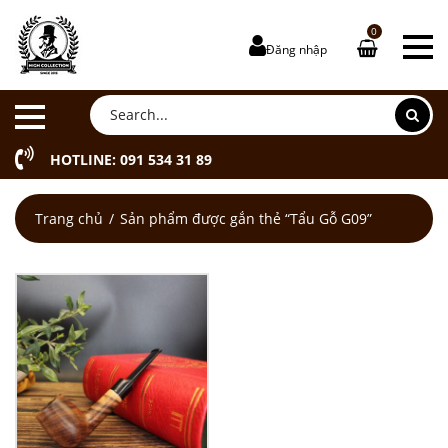
0
Đăng nhập
HOTLINE: 091 534 31 89
Trang chủ
Sản phẩm được gắn thẻ “Tẩu Gỗ G09”