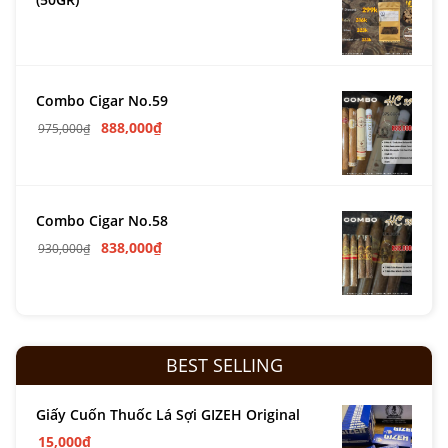
Combo Cigar No.59
888,000
₫
975,000
₫
Combo Cigar No.58
838,000
₫
930,000
₫
BEST SELLING
Giấy Cuốn Thuốc Lá Sợi GIZEH Original
15,000
₫