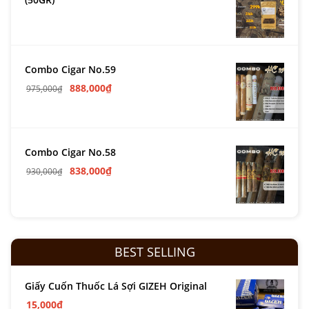
Combo Cigar No.59
888,000
₫
975,000
₫
Combo Cigar No.58
838,000
₫
930,000
₫
BEST SELLING
Giấy Cuốn Thuốc Lá Sợi GIZEH Original
15,000
₫