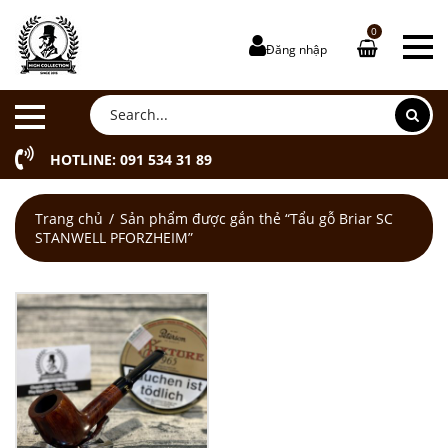
0
Đăng nhập
HOTLINE: 091 534 31 89
Trang chủ
Sản phẩm được gắn thẻ “Tẩu gỗ Briar SC
STANWELL PFORZHEIM”