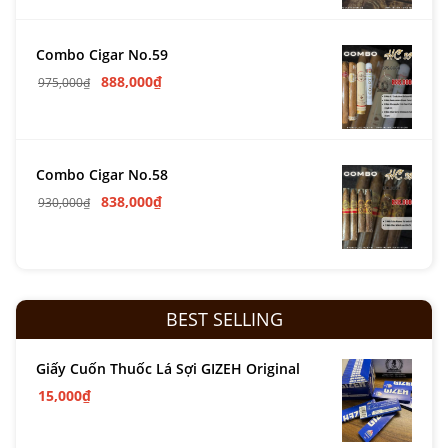
Combo Cigar No.59
888,000
₫
975,000
₫
Combo Cigar No.58
838,000
₫
930,000
₫
BEST SELLING
Giấy Cuốn Thuốc Lá Sợi GIZEH Original
15,000
₫