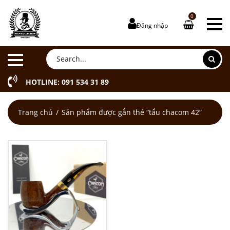
0
Đăng nhập
HOTLINE: 091 534 31 89
Trang chủ
Sản phẩm được gắn thẻ “tẩu chacom 42”