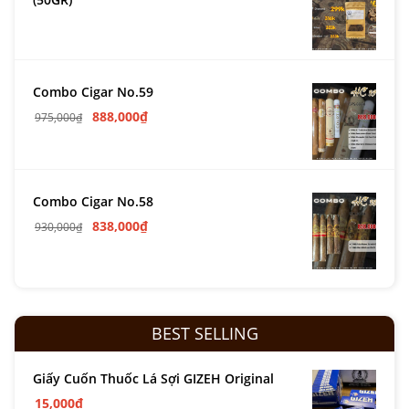
Combo Cigar No.59
888,000
₫
975,000
₫
Combo Cigar No.58
838,000
₫
930,000
₫
BEST SELLING
Giấy Cuốn Thuốc Lá Sợi GIZEH Original
15,000
₫