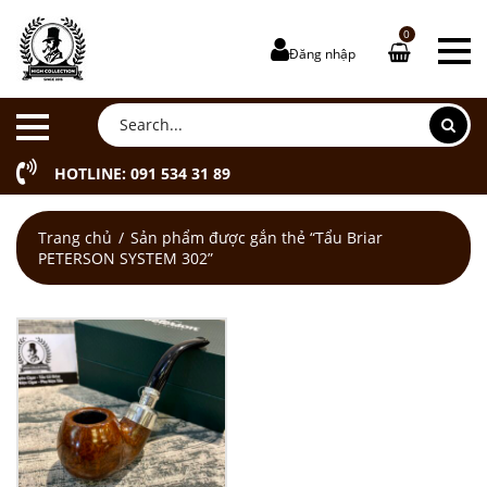
0
Đăng nhập
HOTLINE: 091 534 31 89
Trang chủ
Sản phẩm được gắn thẻ “Tẩu Briar
PETERSON SYSTEM 302”